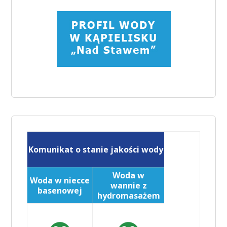
Komunikat o stanie jakości wody
Woda w
Woda w niecce
wannie z
basenowej
hydromasażem