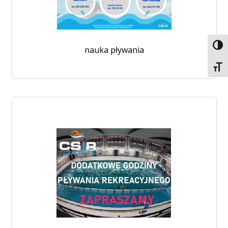
Toggl
nauka pływania
Toggl