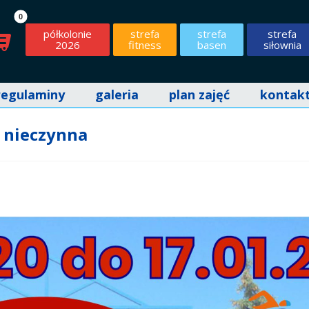
półkolonie
strefa
strefa
strefa
2026
fitness
basen
siłownia
regulaminy
galeria
plan zajęć
kontak
a nieczynna