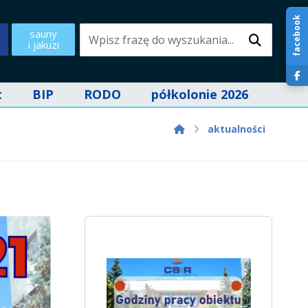
facebook
sauny
i jakuzi
t
BIP
RODO
półkolonie 2026
aktualności