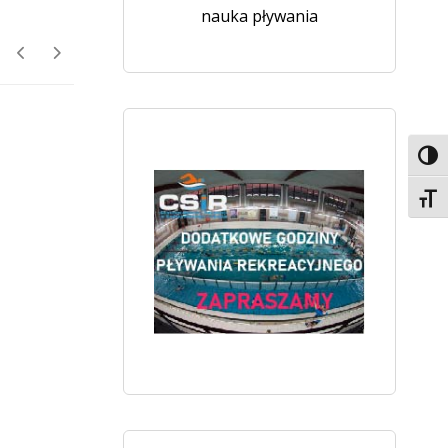
nauka pływania
Toggl
Toggl