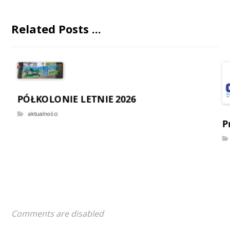
Related Posts ...
PÓŁKOLONIE LETNIE 2026
aktualności
P
Comments are disabled