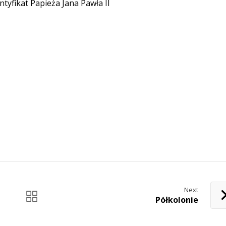
tyfikat Papieża Jana Pawła II
Next
Półkolonie