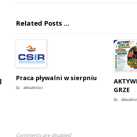
Related Posts ...
Praca pływalni w sierpniu
J
AKTYW
aktualności
GRZE
aktualno
Comments are disabled