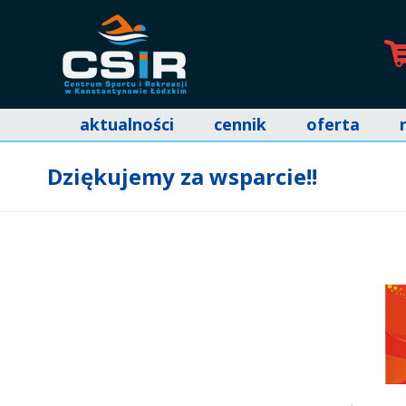
aktualności
cennik
oferta
Dziękujemy za wsparcie!!