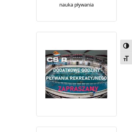
nauka pływania
Toggl
Toggl