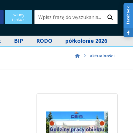
facebook
sauny
i jakuzi
t
BIP
RODO
półkolonie 2026
aktualności