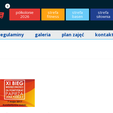
półkolonie
strefa
strefa
strefa
2026
fitness
basen
siłownia
regulaminy
galeria
plan zajęć
kontak