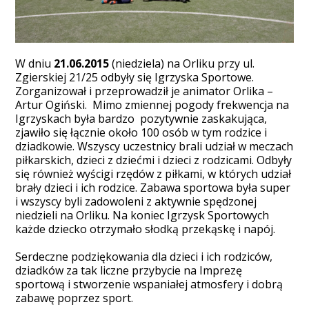
W dniu
21.06.2015
(niedziela) na Orliku przy ul.
Zgierskiej 21/25 odbyły się Igrzyska Sportowe.
Zorganizował i przeprowadził je animator Orlika –
Artur Ogiński. Mimo zmiennej pogody frekwencja na
Igrzyskach była bardzo pozytywnie zaskakująca,
zjawiło się łącznie około 100 osób w tym rodzice i
dziadkowie. Wszyscy uczestnicy brali udział w meczach
piłkarskich, dzieci z dziećmi i dzieci z rodzicami. Odbyły
się również wyścigi rzędów z piłkami, w których udział
brały dzieci i ich rodzice. Zabawa sportowa była super
i wszyscy byli zadowoleni z aktywnie spędzonej
niedzieli na Orliku. Na koniec Igrzysk Sportowych
każde dziecko otrzymało słodką przekąskę i napój.
Serdeczne podziękowania dla dzieci i ich rodziców,
dziadków za tak liczne przybycie na Imprezę
sportową i stworzenie wspaniałej atmosfery i dobrą
zabawę poprzez sport.