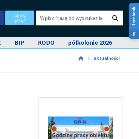
facebook
sauny
i jakuzi
t
BIP
RODO
półkolonie 2026
aktualności