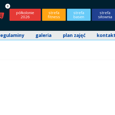
półkolonie
strefa
strefa
strefa
2026
fitness
basen
siłownia
regulaminy
galeria
plan zajęć
kontak