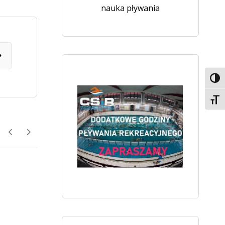
nauka pływania
Toggl
Toggl