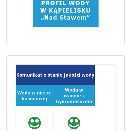
Komunikat o stanie jakości wody
Woda w
Woda w niecce
wannie z
basenowej
hydromasażem