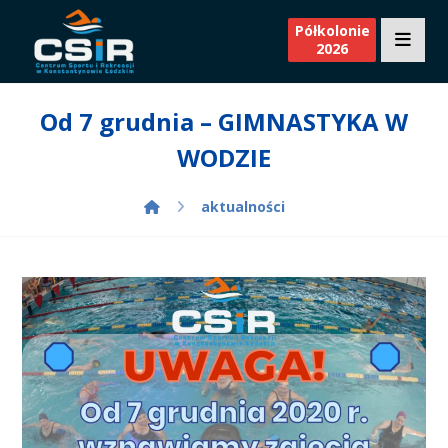
Półkolonie
2026
Od 7 grudnia – GIMNASTYKA W
WODZIE
aktualności