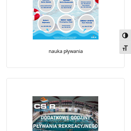
Toggl
Toggl
nauka pływania