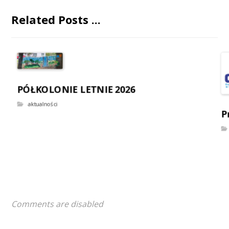
Related Posts ...
PÓŁKOLONIE LETNIE 2026
aktualności
P
Comments are disabled