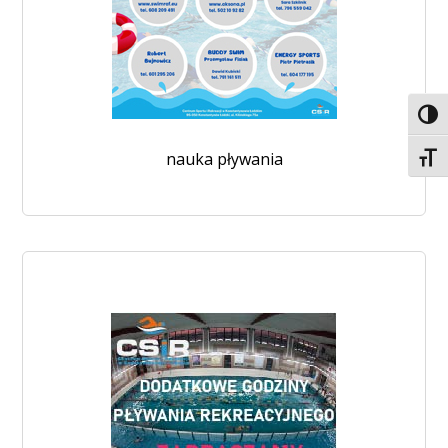
Toggl
nauka pływania
Toggl