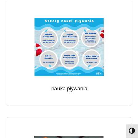
nauka pływania
Toggl