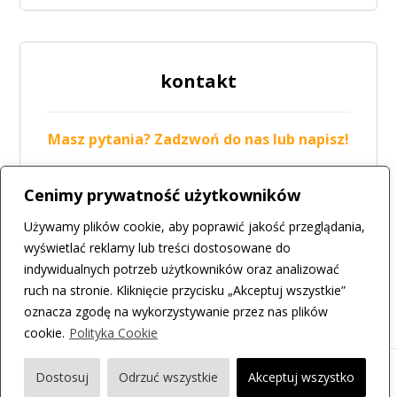
kontakt
Masz pytania? Zadzwoń do nas lub napisz!
tel.: 42 211-19-05
Cenimy prywatność użytkowników
mail:
biuro@csir.konstantynow.pl
Używamy plików cookie, aby poprawić jakość przeglądania,
więcej
wyświetlać reklamy lub treści dostosowane do
indywidualnych potrzeb użytkowników oraz analizować
ruch na stronie. Kliknięcie przycisku „Akceptuj wszystkie”
oznacza zgodę na wykorzystywanie przez nas plików
cookie.
Polityka Cookie
Dostosuj
Odrzuć wszystkie
Akceptuj wszystko
© All rights reserved. CSiR w Konstantynowie Łódzkim