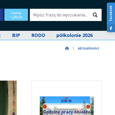
facebook
sauny
i jakuzi
t
BIP
RODO
półkolonie 2026
aktualności