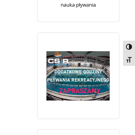
nauka pływania
Toggl
Toggl