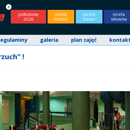
półkolonie
strefa
strefa
strefa
2026
fitness
basen
siłownia
regulaminy
galeria
plan zajęć
kontak
rzuch” !