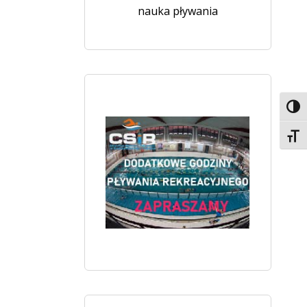
nauka pływania
Toggl
Toggl