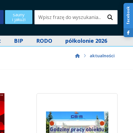
facebook
sauny
i jakuzi
t
BIP
RODO
półkolonie 2026
aktualności