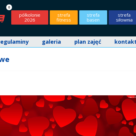
półkolonie
strefa
strefa
strefa
2026
fitness
basen
siłownia
regulaminy
galeria
plan zajęć
kontak
owe